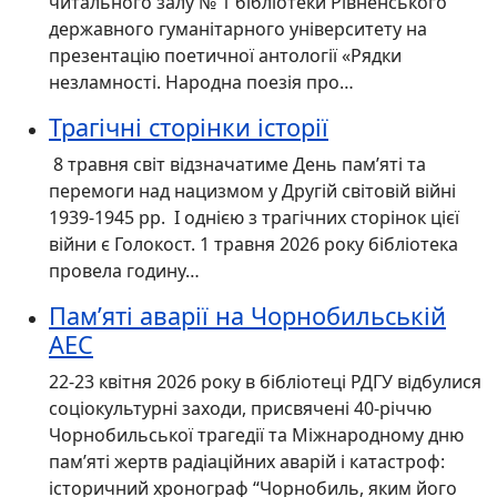
читального залу № 1 бібліотеки Рівненського
державного гуманітарного університету на
презентацію поетичної антології «Рядки
незламності. Народна поезія про…
Трагічні сторінки історії
8 травня світ відзначатиме День пам’яті та
перемоги над нацизмом у Другій світовій війні
1939-1945 рр. І однією з трагічних сторінок цієї
війни є Голокост. 1 травня 2026 року бібліотека
провела годину…
Пам’яті аварії на Чорнобильській
АЕС
22-23 квітня 2026 року в бібліотеці РДГУ відбулися
соціокультурні заходи, присвячені 40-річчю
Чорнобильської трагедії та Міжнародному дню
пам’яті жертв радіаційних аварій і катастроф:
історичний хронограф “Чорнобиль, яким його