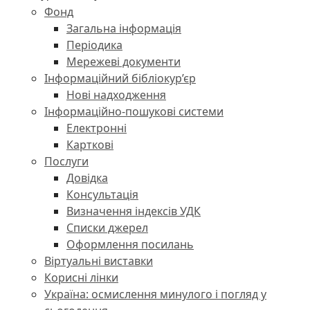
Фонд
Загальна інформація
Періодика
Мережеві документи
Інформаційний бібліокур’єр
Нові надходження
Інформаційно-пошукові системи
Електронні
Карткові
Послуги
Довідка
Консультація
Визначення індексів УДК
Списки джерел
Оформлення посилань
Віртуальні виставки
Корисні лінки
Україна: осмислення минулого і погляд у