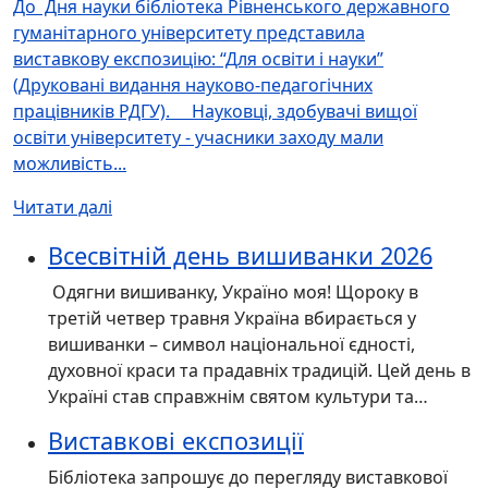
До Дня науки бібліотека Рівненського державного
гуманітарного університету представила
виставкову експозицію: “Для освіти і науки”
(Друковані видання науково-педагогічних
працівників РДГУ). Науковці, здобувачі вищої
освіти університету - учасники заходу мали
можливість...
Читати далі
Всесвітній день вишиванки 2026
Одягни вишиванку, Україно моя! Щороку в
третій четвер травня Україна вбирається у
вишиванки – символ національної єдності,
духовної краси та прадавніх традицій. Цей день в
Україні став справжнім святом культури та…
Виставкові експозиції
Бібліотека запрошує до перегляду виставкової