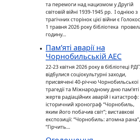
та перемоги над нацизмом у Другій
світовій війні 1939-1945 рр. І однією з
трагічних сторінок цієї війни є Голокос
1 травня 2026 року бібліотека провел
годину…
Пам’яті аварії на
Чорнобильській АЕС
22-23 квітня 2026 року в бібліотеці РД
відбулися соціокультурні заходи,
присвячені 40-річчю Чорнобильської
трагедії та Міжнародному дню пам’яті
жертв радіаційних аварій і катастроф:
історичний хронограф “Чорнобиль,
яким його побачив світ”; виставкові
експозиції: “Чорнобиль: атомна рана”
“Гірчить…
Оголошення