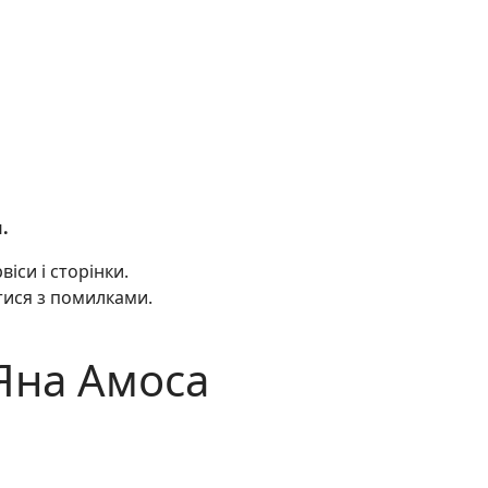
.
си і сторінки.
тися з помилками.
 Яна Амоса