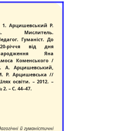
1. Арцишевський Р.
А. Мислитель.
Педагог. Гуманіст. До
420-річчя від дня
народження Яна
Амоса Коменського /
Р. А. Арцишевський,
М. Р. Арцишевська //
лях освіти. – 2012. –
 2. – С. 44–47.
гогічні й гуманістичні