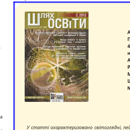
.
Ш
№
на
У статті охарактеризовано світоглядні, педа