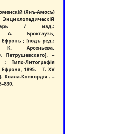
оменскій (Янъ-Амосъ)
Энциклопедическій
оварь / изд.:
 А. Брокгаузъ,
. Ефронъ ; [подъ ред.:
 К. Арсеньева,
. Петрушевскаго]. –
 : Типо-Литографія
. Ефрона, 1895. – Т. ХV
0]. Коала-Конкордія . –
6–830.