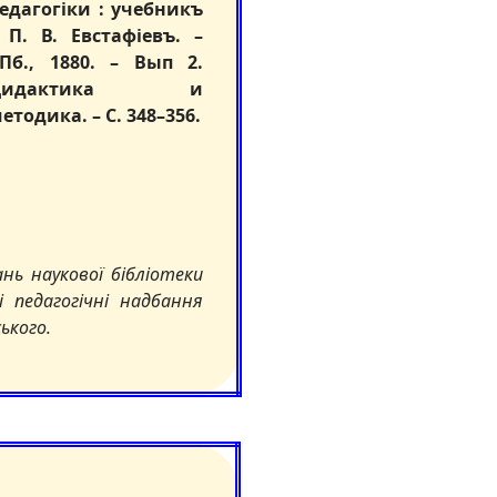
едагогіки : учебникъ
 П. В. Евстафіевъ. –
Пб., 1880. – Вып 2.
Дидактика и
етодика. – С. 348–356.
ань наукової бібліотеки
 педагогічні надбання
ького.