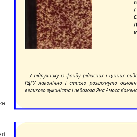
п
/
и
С
м
6
У підручнику із фонду рідкісних і цінних вид
РДГУ лаконічно і стисло розглянуто основні
великого гуманіста і педагога Яна Амоса Коменс
ки
яті