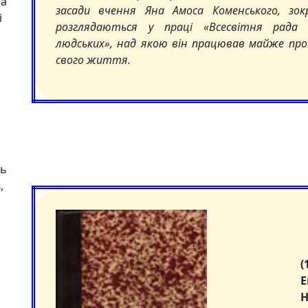
та
засади вчення Яна Амоса Коменського, зокре
і
розглядаються у праці «Всесвітня рада 
людських», над якою він працював майже пр
свого життя.
ть
,
2
(
Н