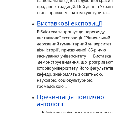
національної єдності, духовної краси 
прадавніх традицій. Цей день в Україн
став справжнім святом культури та…
Виставкові експозиції
Бібліотека запрошує до перегляду
виставкової експозиції “Рівненський
державний гуманітарний університет:
віхи історії”, присвяченої 85-річчю
заснування університету Виставка
демонструє видання, що розкриваю
історію університету, його факультетів
кафедр, знайомлять з освітньою,
науковою, соціокультурною,
громадською…
Презентація поетичної
антології
Бібліотека університету отримала в