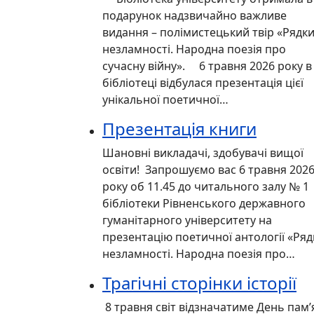
подарунок надзвичайно важливе
видання – полімистецький твір «Рядк
незламності. Народна поезія про
сучасну війну». 6 травня 2026 року в
бібліотеці відбулася презентація цієї
унікальної поетичної…
Презентація книги
Шановні викладачі, здобувачі вищої
освіти! Запрошуємо вас 6 травня 202
року об 11.45 до читального залу № 1
бібліотеки Рівненського державного
гуманітарного університету на
презентацію поетичної антології «Ряд
незламності. Народна поезія про…
Трагічні сторінки історії
8 травня світ відзначатиме День пам’