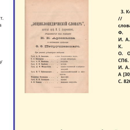
3. К
т.
// 
а
сл
Ф.
И. А
К.
О. О
СПб.
ГУ
И. А
А [3
С. 82
,