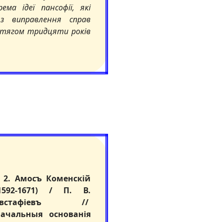
ма ідеї пансофії, які
з виправлення справ
отягом тридцяти років
. Амосъ Коменскій
1592-1671) / П. В.
Евстафіевъ //
ачальныя основанія